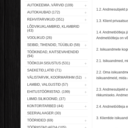
AUTOKEEMIA..VÄRVID (109)
1.2. Andmesubjekt pr
AUTOKAUBAD (172)
REHVITARVIKUD (351)
1.3. Klient privaats
LÕDVIKUKLAMBRID, KLAMBRID
(43)
1.4. Andmetöötleja j
VOOLIKUD (26)
Andmetöötleja on või
SEIBID, TIHENDID, TÜÜBLID (58)
2. Isikuandmete kogu
TÖÖKINDAD, KAITSEVAHENDID
(94)
2.1. Isikuandmed, mi
TÖÖKOJA SISUSTUS (531)
SAEKETID,LATID (71)
2.2. Oma isikuandme
VÄLISTARVIK, KOORMARIHM (52)
isikuandmeid, mida 
LAMBID, VALGUSTID (57)
2.3. Andmesubjekt va
EHITUSTÖÖRIISTAD. (199)
rikkumiseks. Andmes
LIIMID.SILIKOONID, (37)
KONTORITARBED (44)
2.4. Andmetöötleja 
SEERIALAAGER (30)
3. Klientide isikuan
TÖÖRIIDED (69)
TÖÖRIISTAD AEDA (105)