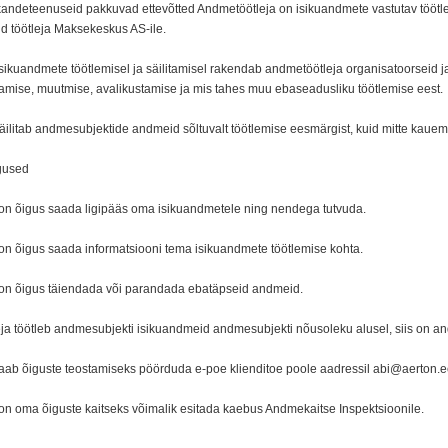
lekandeteenuseid pakkuvad ettevõtted Andmetöötleja on isikuandmete vastutav töötl
d töötleja Maksekeskus AS-ile.
sikuandmete töötlemisel ja säilitamisel rakendab andmetöötleja organisatoorseid ja
amise, muutmise, avalikustamise ja mis tahes muu ebaseadusliku töötlemise eest.
äilitab andmesubjektide andmeid sõltuvalt töötlemise eesmärgist, kuid mitte kauem
gused
 on õigus saada ligipääs oma isikuandmetele ning nendega tutvuda.
 on õigus saada informatsiooni tema isikuandmete töötlemise kohta.
 on õigus täiendada või parandada ebatäpseid andmeid.
ja töötleb andmesubjekti isikuandmeid andmesubjekti nõusoleku alusel, siis on andm
aab õiguste teostamiseks pöörduda e-poe klienditoe poole aadressil
abi@aerton.e
 on oma õiguste kaitseks võimalik esitada kaebus Andmekaitse Inspektsioonile.