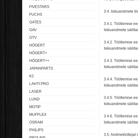
FIVESTARS
3.4. Isikuandmete tö
FUCHS
GATES
3.4.1. Töötlemise ee
GAV
Isikuandmete säilit
GTV
3.4.2. Töötlemise ee
HÖGERT
Isikuandmete säilit
HÖGERT+
HÖGERT++
3.4.3. Töötlemise e
Isikuandmete säilit
JAPANPARTS
K2
3.4.4. Töötlemise e
LAHTI PRO
Isikuandmete säilit
LASER
3.4.5. Töötlemise e
LUND
Isikuandmete säilit
MOTIP
MUFFLEX
3.4.6. Töötlemise e
OSRAM
Isikuandmete säilit
PHILIPS
3.5. Andmetöötlejal 
PROLINE