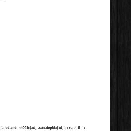
litatud andmetöötlejad, raamatupidajad, transpordi- ja