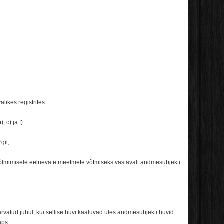
ikes registrites.
 c) ja f):
gil;
 sõlmimisele eelnevate meetmete võtmiseks vastavalt andmesubjekti
 arvatud juhul, kui sellise huvi kaaluvad üles andmesubjekti huvid
aps.