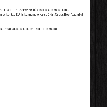
ga (EL) nr 2016/679 füüsiliste isikute kaitse kohta
amise kohta / EÜ (isikuandmete kaitse üldmäärus), Eesti Vabariigi
jekte muudatustest kodulehe voti24.ee
kaudu .