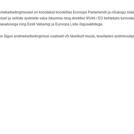
mekaitsetingimused on koostatud kooskõlas Euroopa Parlamendi ja nõukogu määruse
isel ja selliste andmete vaba liikumise ning direktiivi 95/46 / EÜ kehtetuks tunnist
 seadusega ning Eesti Vabariigi ja Euroopa Liidu õigusaktidega.
on õigus andmekaitsetingimusi osaliselt või täielikult muuta, teavitades andmesub