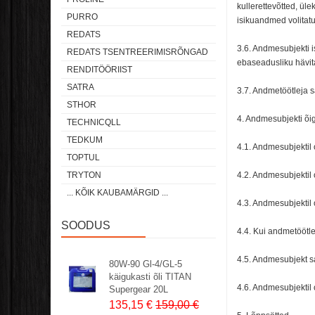
kullerettevõtted, ü
PURRO
isikuandmed volitatu
REDATS
3.6. Andmesubjekti i
REDATS TSENTREERIMISRÕNGAD
ebaseadusliku hävit
RENDITÖÖRIIST
SATRA
3.7. Andmetöötleja s
STHOR
4. Andmesubjekti õi
TECHNICQLL
TEDKUM
4.1. Andmesubjektil
TOPTUL
TRYTON
4.2. Andmesubjektil
... KÕIK KAUBAMÄRGID ...
4.3. Andmesubjektil
SOODUS
4.4. Kui andmetöötle
4.5. Andmesubjekt s
80W-90 Gl-4/GL-5
käigukasti õli TITAN
4.6. Andmesubjektil
Supergear 20L
135,15 €
159,00 €