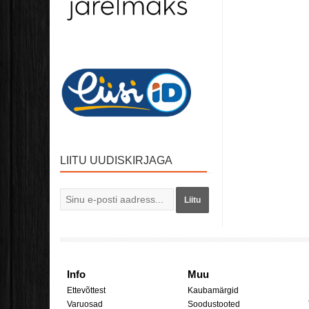
LIITU UUDISKIRJAGA
Liitu
Info
Muu
Ettevõttest
Kaubamärgid
Varuosad
Soodustooted