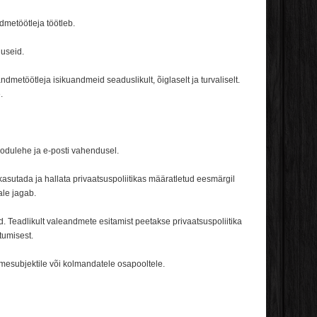
dmetöötleja töötleb.
nuseid.
metöötleja isikuandmeid seaduslikult, õiglaselt ja turvaliselt.
.
 kodulehe ja e-posti vahendusel.
utada ja hallata privaatsuspoliitikas määratletud eesmärgil
ale jagab.
d. Teadlikult valeandmete esitamist peetakse privaatsuspoliitika
tumisest.
mesubjektile või kolmandatele osapooltele.