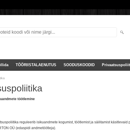
llida
TÖÖRIISTALAENUTUS
SOODUSKOODID
Privaatsuspoliit
tika
uspoliitika
ikuandmete töötlemine
tsuspoliitika reguleerib isikuandmete kogumist, töötlemist ja säilitamist käsitlevaid
RTON OÜ
(edaspidi andmetöötleja).