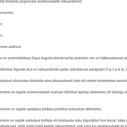
võib töödelda järgnevaid andmesubjekti isikuandmeid:
onnanimi;
r;
s;
amise aadress;
le on andmetöötlejal õigus koguda kliendi kohta andmeid, mis on kättesaadavad aval
ötlemise õiguslik alus on isikuandmete kaitse üldmääruse paragrahv 6 lg 1 p-d a), b),
andnud nõusoleku töödelda oma isikuandmeid ühel või mitmel konkreetsel eesmär
tlemine on vajalik andmesubjekti osalusel sõlmitud lepingu täitmiseks või lepingu
emine on vajalik vastutava töötleja juriidilise kohustuse täitmiseks;
lemine on vajalik vastutava töötleja või kolmanda isiku õigustatud huvi korral, välja
vabadused, mille nimel tuleb kaitsta isikuandmeid, eriti juhul kui andmesubjekt on l