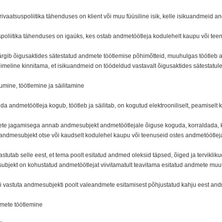
ivaatsuspoliitika tähenduses on klient või muu füüsiline isik, kelle isikuandmeid an
uspoliitika tähenduses on igaüks, kes ostab andmetöötleja kodulehelt kaupu või tee
ärgib õigusaktides sätestatud andmete töötlemise põhimõtteid, muuhulgas töötleb and
meline kinnitama, et isikuandmeid on töödeldud vastavalt õigusaktides sätestatule
mine, töötlemine ja säilitamine
da andmetöötleja kogub, töötleb ja säilitab, on kogutud elektrooniliselt, peamiselt
te jagamisega annab andmesubjekt andmetöötlejale õiguse koguda, korraldada, kas
andmesubjekt otse või kaudselt kodulehel kaupu või teenuseid ostes andmetöötlej
stutab selle eest, et tema poolt esitatud andmed oleksid täpsed, õiged ja tervikliku
ubjekt on kohustatud andmetöötlejat viivitamatult teavitama esitatud andmete muu
ei vastuta andmesubjekti poolt valeandmete esitamisest põhjustatud kahju eest and
dmete töötlemine