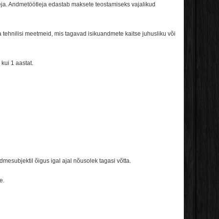
eja. Andmetöötleja edastab maksete teostamiseks vajalikud
 tehnilisi meetmeid, mis tagavad isikuandmete kaitse juhusliku või
 kui
1
aastat.
esubjektil õigus igal ajal nõusolek tagasi võtta.
e
.