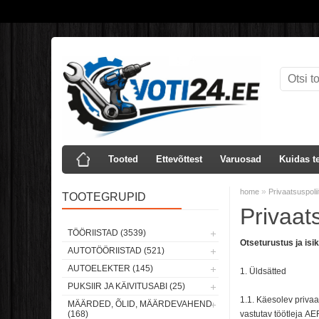
Tooted
Ettevõttest
Varuosad
Kuidas te
»
home
Privaatsuspolii
TOOTEGRUPID
Privaats
TÖÖRIISTAD (3539)
Otseturustus ja is
AUTOTÖÖRIISTAD (521)
AUTOELEKTER (145)
1. Üldsätted
PUKSIIR JA KÄIVITUSABI (25)
1.1. Käesolev privaa
MÄÄRDED, ÕLID, MÄÄRDEVAHEND
(168)
vastutav töötleja
AE