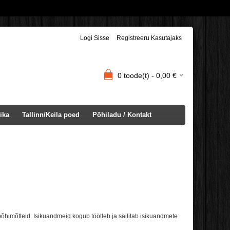
Logi Sisse
Registreeru Kasutajaks
0
toode(t) -
0,00
€
ika
Tallinn/Keila poed
Põhiladu / Kontakt
 põhimõtteid. Isikuandmeid kogub töötleb ja säilitab isikuandmete