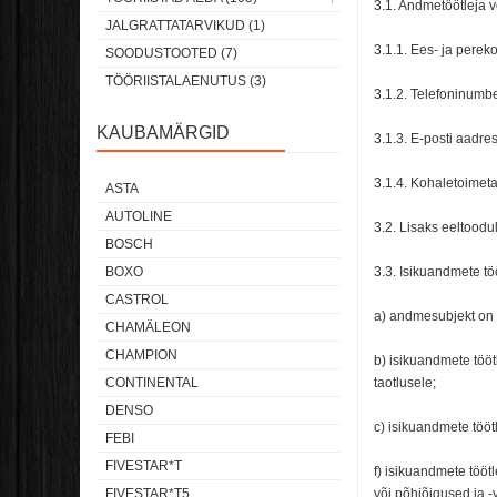
3.1. Andmetöötleja 
JALGRATTATARVIKUD (1)
3.1.1. Ees- ja perek
SOODUSTOOTED (7)
TÖÖRIISTALAENUTUS (3)
3.1.2. Telefoninumbe
KAUBAMÄRGID
3.1.3. E-posti aadres
3.1.4. Kohaletoimet
ASTA
AUTOLINE
3.2. Lisaks eeltoodu
BOSCH
BOXO
3.3. Isikuandmete tö
CASTROL
a) andmesubjekt on 
CHAMÄLEON
CHAMPION
b) isikuandmete töö
CONTINENTAL
taotlusele;
DENSO
c) isikuandmete töötl
FEBI
FIVESTAR*T
f) isikuandmete tööt
FIVESTAR*T5
või põhiõigused ja -