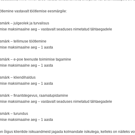
ötlemine vastavalt töötlemise eesmärgile:
smärk – julgeolek ja turvalisus
amise maksimaalne aeg – vastavalt seaduses nimetatud tähtaegadele
smärk – tellimuse töötlemine
amise maksimaalne aeg –
1 aasta
esmärk – e-poe teenuste toimimise tagamine
amise maksimaalne aeg – 1 aasta
esmärk – kliendihaldus
amise maksimaalne aeg – 1 aasta
esmärk – finantstegevus, raamatupidamine
amise maksimaalne aeg – vastavalt seaduses nimetatud tähtaegadele
esmärk – turundus
amise maksimaalne aeg – 1 aasta
on õigus klientide isikuandmeid jagada kolmandate isikutega, kelleks on näiteks vo