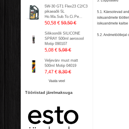
5. Lõppsätted
5W-30 GT1 Flex23 C2/C3
pikaeaõli 5L
5.1. Käesolevad and
Ho.Ma.Sub.To.Ci.Pe...
isikuandmete töötlem
50,58 €
59,50 €
isikuandmete kaitse
Silikoonõli SILICONE
5.2. Andmetöötlejal 
SPRAY 500ml aerosool
Motip 090107
5,08 €
5,98 €
Veljevärv must matt
500ml Motip 04019
7,47 €
8,30 €
Vaata veel
Tööriistad järelmaksuga