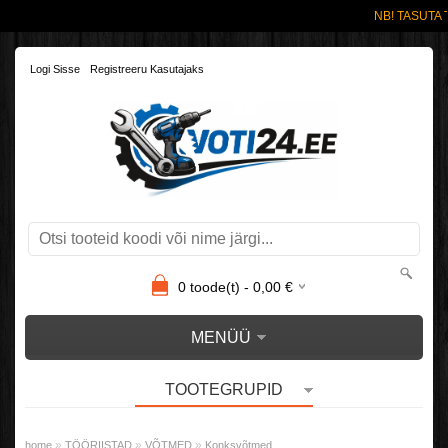
NB! TASUTA 
Logi Sisse
Registreeru Kasutajaks
0
toode(t) -
0,00
€
MENÜÜ
TOOTEGRUPID
»
»
»
home
TÖÖRIISTAD
VÕTMED
Konksvõtmed