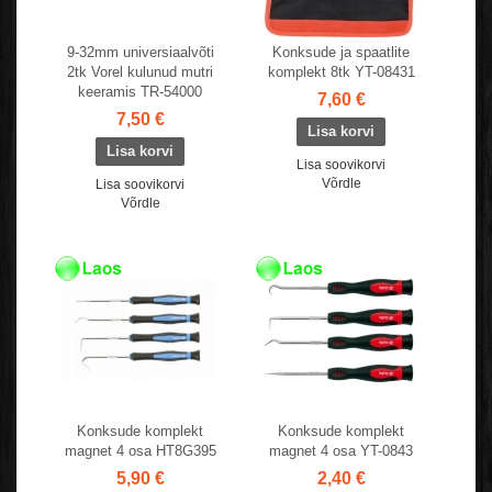
9-32mm universiaalvõti
Konksude ja spaatlite
2tk Vorel kulunud mutri
komplekt 8tk YT-08431
keeramis TR-54000
7,60 €
7,50 €
Lisa soovikorvi
Võrdle
Lisa soovikorvi
Võrdle
Konksude komplekt
Konksude komplekt
magnet 4 osa HT8G395
magnet 4 osa YT-0843
5,90 €
2,40 €