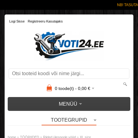
NB! TASUTA
Logi Sisse
Registreeru Kasutajaks
0
toode(t) -
0,00
€
MENÜÜ
TOOTEGRUPID
»
»
»
home
TÖÖRIIDED
Riided ülespoole vööd
XL size.