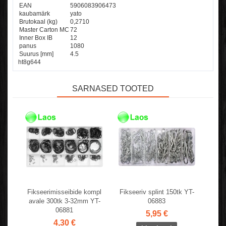
EAN
5906083906473
kaubamärk
yato
Brutokaal (kg)
0,2710
Master Carton MC
72
Inner Box IB
12
panus
1080
Suurus [mm]
4.5
ht8g644
SARNASED TOOTED
Fikseerimisseibide kompl
Fikseeriv splint 150tk YT-
avale 300tk 3-32mm YT-
06883
06881
5,95 €
4,30 €