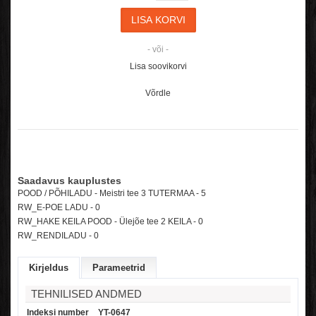
- või -
Lisa soovikorvi
Võrdle
Saadavus kauplustes
POOD / PÕHILADU - Meistri tee 3 TUTERMAA - 5
RW_E-POE LADU -
0
RW_HAKE KEILA POOD - Ülejõe tee 2 KEILA -
0
RW_RENDILADU -
0
Kirjeldus
Parameetrid
TEHNILISED ANDMED
Indeksi number
YT-0647