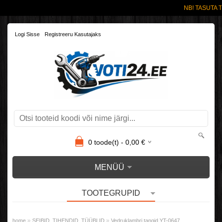
NB! TASUTA T
Logi Sisse
Registreeru Kasutajaks
0
toode(t) -
0,00
€
MENÜÜ
TOOTEGRUPID
»
»
home
SEIBID, TIHENDID, TÜÜBLID
Vedruklambri tangid YT-0647