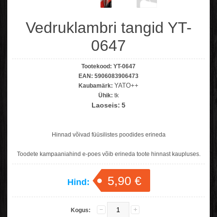
Vedruklambri tangid YT-
0647
Tootekood:
YT-0647
EAN:
5906083906473
YATO++
Kaubamärk:
Ühik:
tk
Laoseis:
5
Hinnad võivad füüsilistes poodides erineda
Toodete kampaaniahind e-poes võib erineda toote hinnast kaupluses.
5,90 €
Hind:
Kogus: