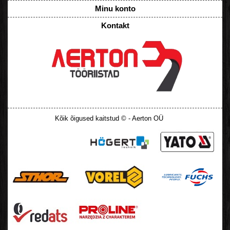
Minu konto
Kontakt
Kõik õigused kaitstud © - Aerton OÜ