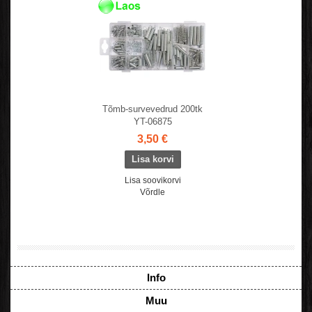
Tõmb-survevedrud 200tk
YT-06875
3,50 €
Lisa soovikorvi
Võrdle
Info
Muu