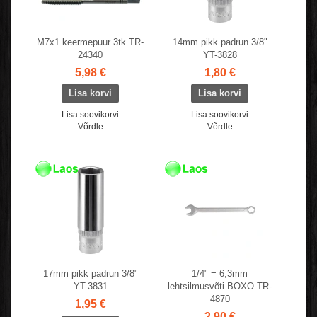
M7x1 keermepuur 3tk TR-
14mm pikk padrun 3/8"
24340
YT-3828
5,98 €
1,80 €
Lisa soovikorvi
Lisa soovikorvi
Võrdle
Võrdle
17mm pikk padrun 3/8"
1/4" = 6,3mm
YT-3831
lehtsilmusvõti BOXO TR-
4870
1,95 €
3,90 €