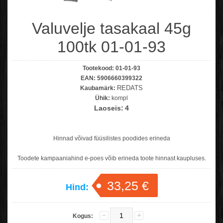
Valuvelje tasakaal 45g
100tk 01-01-93
Tootekood:
01-01-93
EAN:
5906660399322
REDATS
Kaubamärk:
Ühik:
kompl
Laoseis:
4
Hinnad võivad füüsilistes poodides erineda
Toodete kampaaniahind e-poes võib erineda toote hinnast kaupluses.
33,25 €
Hind:
Kogus: