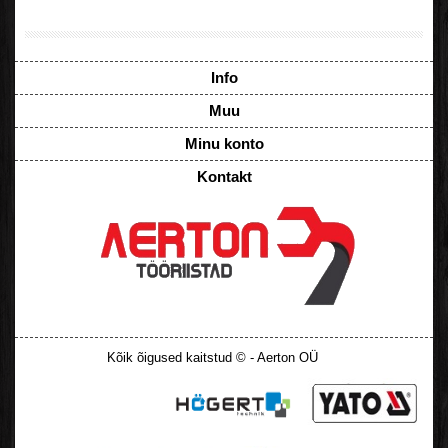
Info
Muu
Minu konto
Kontakt
Kõik õigused kaitstud © - Aerton OÜ