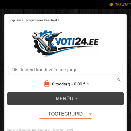
NB! TASUTA T
Logi Sisse
Registreeru Kasutajaks
0
toode(t) -
0,00
€
MENÜÜ
TOOTEGRUPID
»
home
Valuvelje tasakaal 45g 100tk 01-01-93