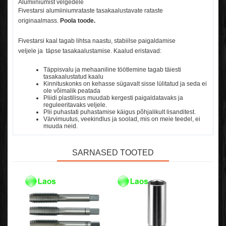
Alumiiniumist velgedele
Fivestarsi alumiiniumrataste tasakaalustavate rataste
originaalmass.
Poola toode.
Fivestarsi kaal tagab lihtsa naastu, stabiilse paigaldamise
veljele
ja
täpse tasakaalustamise.
Kaalud eristavad:
Täppisvalu ja mehaaniline töötlemine tagab täiesti
tasakaalustatud kaalu
Kinnituskonks on kehasse sügavalt sisse lülitatud ja seda ei
ole võimalik peatada
Pliidi plastilisus muudab kergesti paigaldatavaks ja
reguleeritavaks veljele.
Plii puhastati puhastamise käigus põhjalikult lisanditest.
Värvimuutus, veekindlus ja soolad, mis on meie teedel, ei
muuda neid.
SARNASED TOOTED