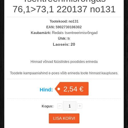
76,1>73,1 220137 no131
Tootekood:
no131
EAN:
5902730106302
Redats tsentreerimisrõngad
Kaubamärk:
Ühik:
tk
Laoseis:
20
Hinnad võivad füüsilistes poodides erineda
Toodete kampaaniahind e-poes võib erineda toote hinnast kaupluses.
2,54 €
Hind:
Kogus: