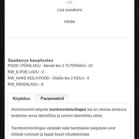
- või -
Lisa soovikorvi
Võrdle
Saadavus kauplustes
POOD / PÕHILADU - Meistri tee 3 TUTERMAA - 20
RW_E-POE LADU -
0
RW_HAKE KEILA POOD - Ülejõe tee 2 KEILA -
0
RW_RENDILADU -
0
Kirjeldus
Parameetrid
Alumiiniumist velgede
tsentreerimisrõngad
, kui on olemas erinevus
keskmise serva läbimõõdu ja rummu läbimõõdu vahel.
Tsentreerimisrõngas vastutab velje tsentraalse paigutuse eest
sõiduki rummule ja tagab šassii nõuetekohase