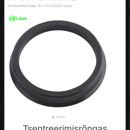
Tsentreerimisrõngas 76,1>73,1 220137 no131
Zoom
Tsentreerimisrõngas