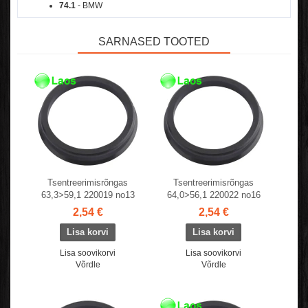
74.1
- BMW
SARNASED TOOTED
Tsentreerimisrõngas
Tsentreerimisrõngas
63,3>59,1 220019 no13
64,0>56,1 220022 no16
2,54 €
2,54 €
Lisa soovikorvi
Lisa soovikorvi
Võrdle
Võrdle