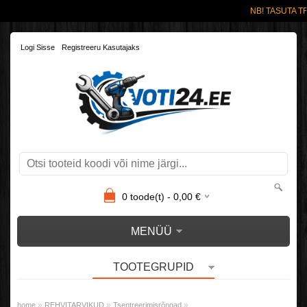
NB! TASUTA TR
Logi Sisse
Registreeru Kasutajaks
0
toode(t) -
0,00
€
MENÜÜ
TOOTEGRUPID
»
»
»
home
REHVITARVIKUD
Tsentreerimisrõngad