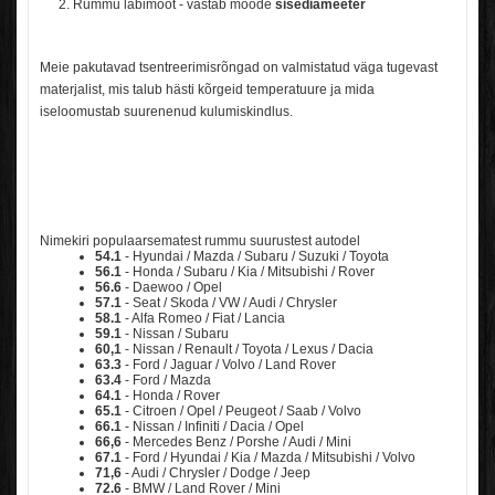
Rummu läbimõõt - vastab mõõde
sisediameeter
Meie pakutavad tsentreerimisrõngad on valmistatud väga tugevast
materjalist, mis talub hästi kõrgeid temperatuure ja mida
iseloomustab suurenenud kulumiskindlus.
Nimekiri populaarsematest rummu suurustest autodel
54.1
- Hyundai / Mazda / Subaru / Suzuki / Toyota
56.1
- Honda / Subaru / Kia / Mitsubishi / Rover
56.6
- Daewoo / Opel
57.1
- Seat / Skoda / VW / Audi / Chrysler
58.1
- Alfa Romeo / Fiat / Lancia
59.1
- Nissan / Subaru
60,1
- Nissan / Renault / Toyota / Lexus / Dacia
63.3
- Ford / Jaguar / Volvo / Land Rover
63.4
- Ford / Mazda
64.1
- Honda / Rover
65.1
- Citroen / Opel / Peugeot / Saab / Volvo
66.1
- Nissan / Infiniti / Dacia / Opel
66,6
- Mercedes Benz / Porshe / Audi / Mini
67.1
- Ford / Hyundai / Kia / Mazda / Mitsubishi / Volvo
71,6
- Audi / Chrysler / Dodge / Jeep
72.6
- BMW / Land Rover / Mini