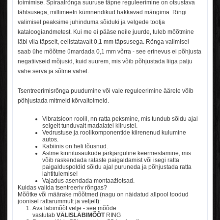
toimimise.
Spiraalrõnga suuruse täpne reguleerimine on otsustava
tähtsusega, millimeetri kümnendikud hakkavad mängima.
Ringi
valimisel peaksime juhinduma sõiduki ja velgede tootja
kataloogiandmetest.
Kui me ei pääse neile juurde, tuleb mõõtmine
läbi viia täpselt, eelistatavalt 0,1 mm täpsusega.
Rõnga valimisel
saab ühe mõõtme ümardada 0,1 mm võrra - see erinevus ei põhjusta
negatiivseid mõjusid, kuid suurem, mis võib põhjustada liiga palju
vahe serva ja sõlme vahel.
Tsentreerimisrõnga puudumine või vale reguleerimine äärele võib
põhjustada mitmeid kõrvaltoimeid.
Vibratsioon roolil, nn
ratta peksmine, mis tundub sõidu ajal
selgelt tunduvalt madalatel kiirustel.
Vedrustuse ja roolikomponentide kiirenenud kulumine
autos.
Kabiinis on heli tõusnud.
Astme kinnitusaukude järkjärguline keermestamine, mis
võib raskendada rataste paigaldamist või isegi ratta
paigalduspoldid sõidu ajal puruneda ja põhjustada ratta
lahtitulemise!
Vajadus asendada montaažiotsad.
Kuidas valida tsentreeriv rõngas?
Mõõtke või määrake mõõtmed (nagu on näidatud allpool toodud
joonisel rattarummult ja veljelt):
Ava läbimõõt velje - see mõõde
vastutab
VÄLISLÄBIMÕÕT
RING