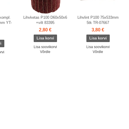
 kompl.
Lihvketas P100 D60x50x6
Lihvlint P100 75x533mm
mm YT-
+vilt 83395
5tk TR-07667
2,80 €
3,80 €
Lisa soovikorvi
Lisa soovikorvi
Võrdle
Võrdle
rvi