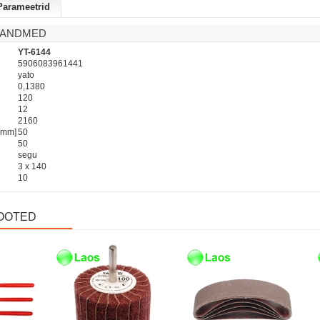
Parameetrid
D ANDMED
YT-6144
5906083961441
yato
0,1380
C
120
12
2160
[mm]
50
50
segu
3 x 140
10
OOTED
Laos
Laos