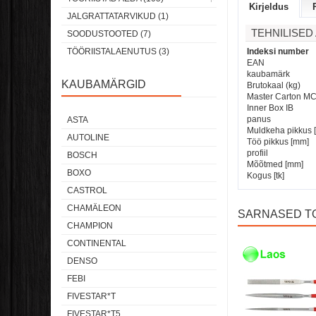
Kirjeldus
JALGRATTATARVIKUD (1)
TEHNILISE
SOODUSTOOTED (7)
TÖÖRIISTALAENUTUS (3)
Indeksi number
EAN
kaubamärk
KAUBAMÄRGID
Brutokaal (kg)
Master Carton M
Inner Box IB
panus
ASTA
Muldkeha pikkus 
AUTOLINE
Töö pikkus [mm]
profiil
BOSCH
Mõõtmed [mm]
BOXO
Kogus [tk]
CASTROL
CHAMÄLEON
SARNASED T
CHAMPION
CONTINENTAL
Laos
Laos
DENSO
FEBI
FIVESTAR*T
FIVESTAR*T5