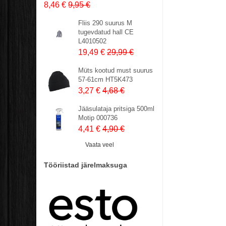
8,46 €
9,95 €
Fliis 290 suurus M
tugevdatud hall CE
L4010502
19,49 €
29,99 €
Müts kootud must suurus
57-61cm HT5K473
3,27 €
4,68 €
Jääsulataja pritsiga 500ml
Motip 000736
4,41 €
4,90 €
Vaata veel
Tööriistad järelmaksuga