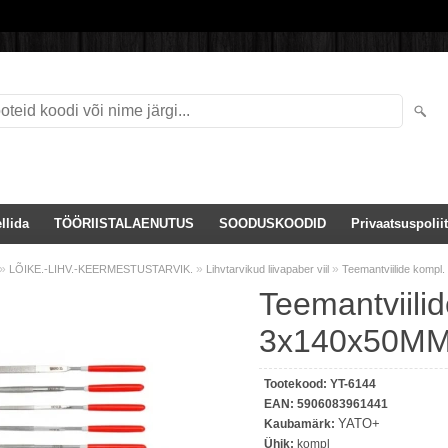
llida
TÖÖRIISTALAENUTUS
SOODUSKOODID
Privaatsuspoliit
»
»
»
LÕIKE.-LIHV.-KEERMESTUSTARVIK.
Lihvtarvikud liivapaber viil
Teemantviilide komp
Teemantviilid
3x140x50MM
Tootekood:
YT-6144
EAN:
5906083961441
YATO+
Kaubamärk:
Ühik:
kompl