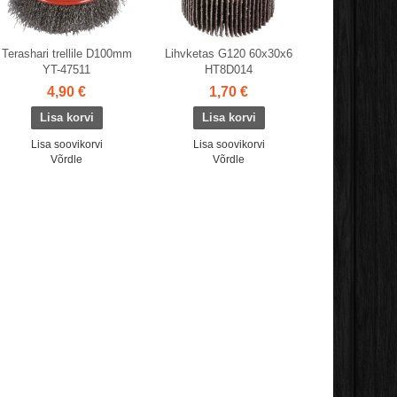
Terashari trellile D100mm
Lihvketas G120 60x30x6
YT-47511
HT8D014
4,90 €
1,70 €
Lisa soovikorvi
Lisa soovikorvi
Võrdle
Võrdle