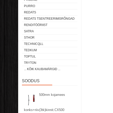
PURRO
REDATS
REDATS TSENTREERIMISRÕNGAD
RENDITÖÖRIIST
SATRA
STHOR
TECHNICQLL
TEDKUM
TOPTUL
TRYTON
... KÕIK KAUBAMÄRGID ...
SOODUS
500mm kojamees
konks+riiv(3tk)kinnit.CX500