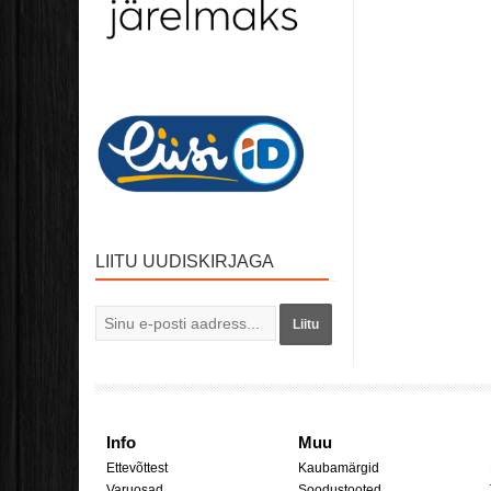
LIITU UUDISKIRJAGA
Liitu
Info
Muu
Ettevõttest
Kaubamärgid
Varuosad
Soodustooted