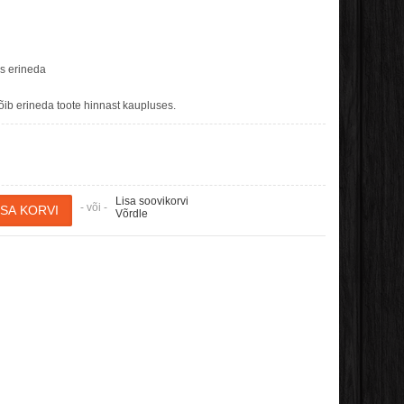
es erineda
b erineda toote hinnast kaupluses.
Lisa soovikorvi
- või -
Võrdle