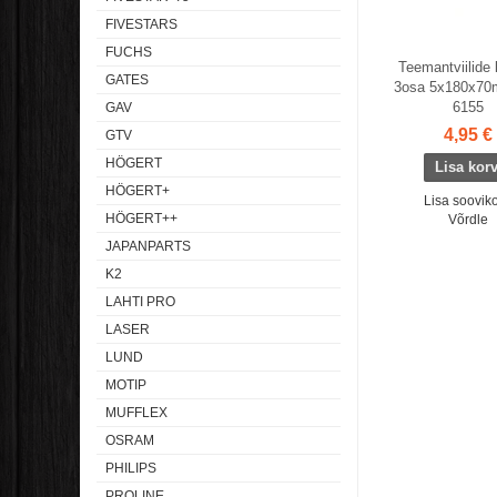
FIVESTARS
FUCHS
Teemantviilide
GATES
3osa 5x180x70
6155
GAV
4,95 €
GTV
HÖGERT
HÖGERT+
Lisa sooviko
HÖGERT++
Võrdle
JAPANPARTS
K2
LAHTI PRO
LASER
LUND
MOTIP
MUFFLEX
OSRAM
PHILIPS
PROLINE