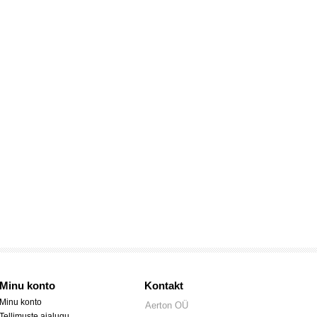
Minu konto
Kontakt
Minu konto
Aerton OÜ
Tellimuste ajalugu