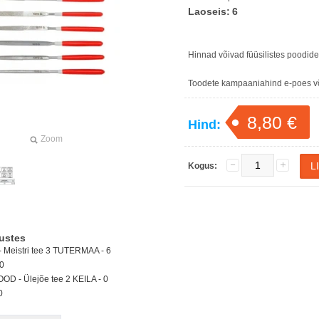
Laoseis:
6
Hinnad võivad füüsilistes poodid
Toodete kampaaniahind e-poes või
8,80 €
Hind:
Zoom
Kogus:
ustes
Meistri tee 3 TUTERMAA - 6
0
D - Ülejõe tee 2 KEILA -
0
0