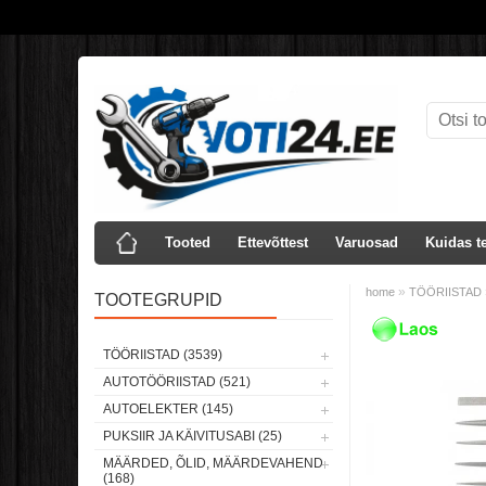
Tooted
Ettevõttest
Varuosad
Kuidas te
»
home
TÖÖRIISTAD
TOOTEGRUPID
Laos
TÖÖRIISTAD (3539)
AUTOTÖÖRIISTAD (521)
AUTOELEKTER (145)
PUKSIIR JA KÄIVITUSABI (25)
MÄÄRDED, ÕLID, MÄÄRDEVAHEND
(168)