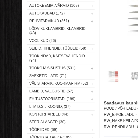
AUTOKEEMIA..VÄRVID (109)
AUTOKAUBAD (172)
REHVITARVIKUD (351)
LÕDVIKUKLAMBRID, KLAMBRID
(43)
VOOLIKUD (26)
SEIBID, TIHENDID, TÜÜBLID (58)
TÖÖKINDAD, KAITSEVAHENDID
(94)
TÖÖKOJA SISUSTUS (531)
SAEKETID,LATID (71)
VÄLISTARVIK, KOORMARIHM (52)
LAMBID, VALGUSTID (57)
EHITUSTÖÖRIISTAD. (199)
Saadavus kaupl
LIIMID.SILIKOONID, (37)
POOD / PÕHILADU - 
KONTORITARBED (44)
RW_E-POE LADU -
RW_HAKE KEILA POO
SEERIALAAGER (30)
RW_RENDILADU -
TÖÖRIIDED (69)
TÖÖRIISTAD AEDA (105)