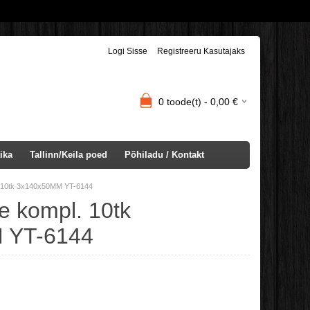
Logi Sisse
Registreeru Kasutajaks
0
toode(t) -
0,00
€
ika
Tallinn/Keila poed
Põhiladu / Kontakt
l. 10tk 3x140x50MM YT-6144
e kompl. 10tk
 YT-6144