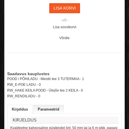
- või -
Lisa soovikorvi
Võrdle
Saadavus kauplustes
POOD / PÕHILADU - Meistri tee 3 TUTERMAA - 1
RW_E-POE LADU -
0
RW_HAKE KEILA POOD - Ülejõe tee 2 KEILA -
0
RW_RENDILADU -
0
Kirjeldus
Parameetrid
KIRJELDUS
Kvaliteetne kaheosaline püsikindel lint, 50 mm lai ja 6 m pikk, pagasi