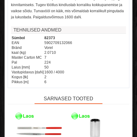
kinnitamiseks.
Tugev töötlus kindlustab korraliku kokkupanemise ja
vaikse sõidu.
Turvavööl on käik, mis võimaldab korralikult pingutada
ja lukustada.
Paigaldusvõimsus 1600 daN.
TEHNILISED ANDMED
Sümbol
82373
EAN
5902709132066
Bränd
Vorel
kaal (kg)
2.0710
Master Carton MC
7
Pal
224
Laius [mm]
50
Vastupidavus [daN]
1600 / 4000
Kogus [tk]
2
Pikkus [m]
6
SARNASED TOOTED