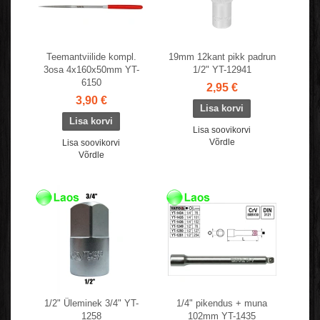
Teemantviilide kompl.
19mm 12kant pikk padrun
3osa 4x160x50mm YT-
1/2" YT-12941
6150
2,95 €
3,90 €
Lisa soovikorvi
Võrdle
Lisa soovikorvi
Võrdle
1/2" Üleminek 3/4" YT-
1/4" pikendus + muna
1258
102mm YT-1435