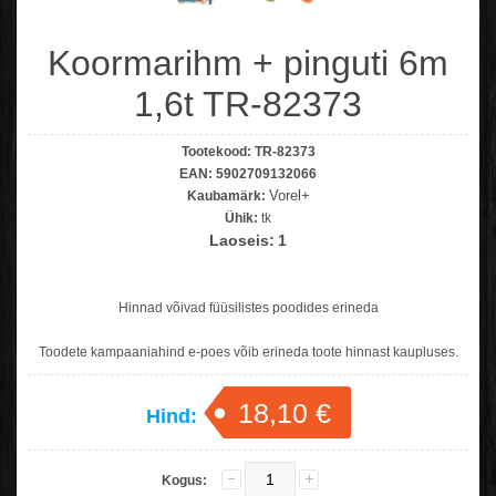
Koormarihm + pinguti 6m
1,6t TR-82373
Tootekood:
TR-82373
EAN:
5902709132066
Vorel+
Kaubamärk:
Ühik:
tk
Laoseis:
1
Hinnad võivad füüsilistes poodides erineda
Toodete kampaaniahind e-poes võib erineda toote hinnast kaupluses.
18,10 €
Hind:
Kogus: