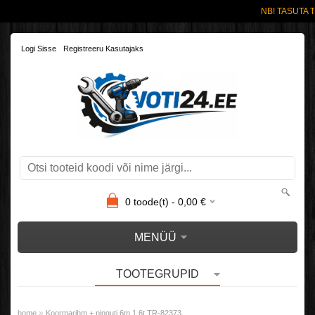
NB! TASUTA T
Logi Sisse
Registreeru Kasutajaks
0
toode(t) -
0,00
€
MENÜÜ
TOOTEGRUPID
»
home
Koormarihm + pinguti 6m 1,6t TR-82373