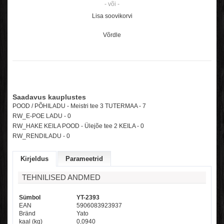
- või -
Lisa soovikorvi
Võrdle
Saadavus kauplustes
POOD / PÕHILADU - Meistri tee 3 TUTERMAA - 7
RW_E-POE LADU -
0
RW_HAKE KEILA POOD - Ülejõe tee 2 KEILA -
0
RW_RENDILADU -
0
Kirjeldus
Parameetrid
TEHNILISED ANDMED
Sümbol
YT-2393
EAN
5906083923937
Bränd
Yato
kaal (kg)
0,0940