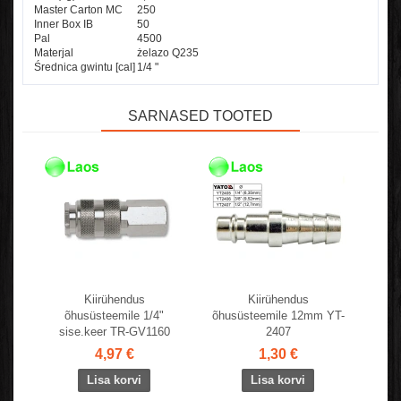
Master Carton MC
250
Inner Box IB
50
Pal
4500
Materjal
żelazo Q235
Średnica gwintu [cal]
1/4 "
SARNASED TOOTED
Kiirühendus
Kiirühendus
õhusüsteemile 1/4"
õhusüsteemile 12mm YT-
sise.keer TR-GV1160
2407
4,97 €
1,30 €