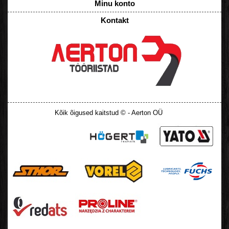
Minu konto
Kontakt
Kõik õigused kaitstud © - Aerton OÜ