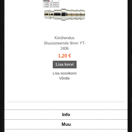
Kiirühendus
õhusüsteemile 9mm YT-
2406
1,20 €
Lisa soovikorvi
Võrdle
Info
Muu