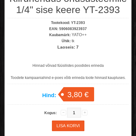
1/4" sise keere YT-2393
Tootekood:
YT-2393
EAN:
5906083923937
YATO++
Kaubamärk:
Ühik:
tk
Laoseis:
7
Hinnad võivad füüsilistes poodides erineda
Toodete kampaaniahind e-poes võib erineda toote hinnast kaupluses.
3,80 €
Hind:
Kogus: