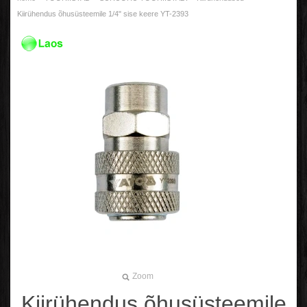
Kiirühendus õhusüsteemile 1/4" sise keere YT-2393
Zoom
Kiirühendus õhusüsteemile