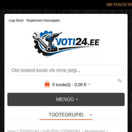
NB! TASUTA TR
Logi Sisse
Registreeru Kasutajaks
0
toode(t) -
0,00
€
MENÜÜ
TOOTEGRUPID
»
»
»
»
home
TÖÖRIISTAD
SURUÕHU TÖÖRIISTAD.
Kiirühendused