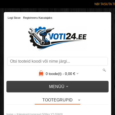
NB! TASUTA T
Logi Sisse
Registreeru Kasutajaks
0
toode(t) -
0,00
€
MENÜÜ
TOOTEGRUPID
»
home
Käigukasti tungraud 500kg YT-55600