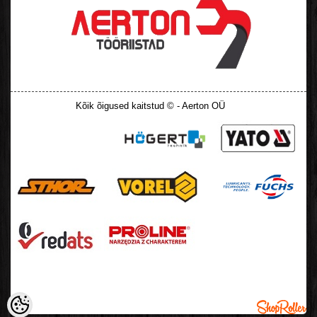
Kõik õigused kaitstud © - Aerton OÜ