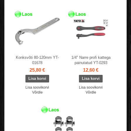
Konksvõti 80-120mm YT-
1/4" Narre profi kattega
01678
painutatud YT-0293
25,80 €
12,60 €
Lisa soovikorvi
Lisa soovikorvi
Võrdle
Võrdle