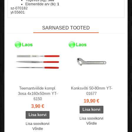
Elementide arv (tk):
1
sz-070182
yt-55601
SARNASED TOOTED
Teemantviilide kompl.
Konksvõti 50-80mm YT-
3osa 4x160x50mm YT-
01677
6150
19,90 €
3,90 €
Lisa soovikorvi
Võrdle
Lisa soovikorvi
Võrdle