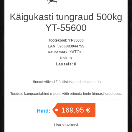
Käigukasti tungraud 500kg
YT-55600
Tootekood:
YT-55600
EAN:
5906083044755
YATO++
Kaubamärk:
Ühik:
tk
Laoseis:
0
Hinnad võivad füüsilistes poodides erineda
Toodete kampaaniahind e-poes võib erineda toote hinnast kaupluses.
169,95 €
Hind:
Lisa soovikorvi