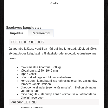
Võrdle
Saadavus kauplustes
Kirjeldus
Parameetrid
TOOTE KIRJELDUS
Jalapumba ja täpse ventiiliga hüdrauliline tungraud.
Mõeldud tööks
sõiduautodes käigukasti, väljalasketorude, mootori, vedrustuse jms
jaoks.
maksimaalne koormus: 500 kg
töövahemik: 1140–1945 mm
täpne ventiil
pöördrattad tagavad liikumisvabaduse
korrosiooni- ja mehaaniliste kahjustuste suhtes vastupidav
terasest konstruktsioon
ühepoolne silinder (eseme tõstmiseks), millel on võimalus
vedada kaupa
mitte pingutav jalapump annab võimaluse autot hooldada
ühe inimese poolt
PARAMEETRID
Tugevus (kg):
500