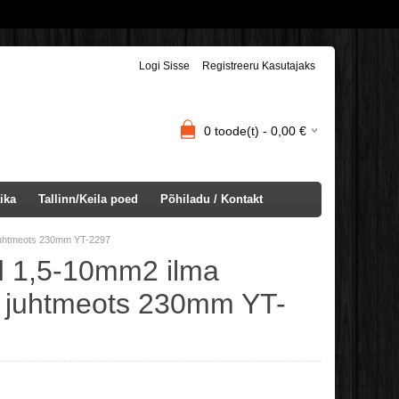
Logi Sisse
Registreeru Kasutajaks
0
toode(t) -
0,00
€
ika
Tallinn/Keila poed
Põhiladu / Kontakt
 juhtmeots 230mm YT-2297
d 1,5-10mm2 ilma
ta juhtmeots 230mm YT-