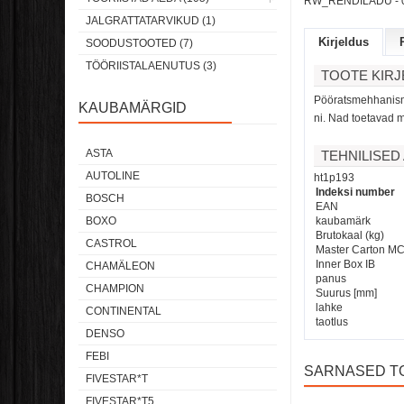
RW_RENDILADU -
JALGRATTATARVIKUD (1)
Kirjeldus
SOODUSTOOTED (7)
TÖÖRIISTALAENUTUS (3)
TOOTE KIR
Pööratsmehhanismi
KAUBAMÄRGID
ni.
Nad toetavad m
ASTA
TEHNILISE
AUTOLINE
ht1p193
Indeksi number
BOSCH
EAN
BOXO
kaubamärk
Brutokaal (kg)
CASTROL
Master Carton M
Inner Box IB
CHAMÄLEON
panus
CHAMPION
Suurus [mm]
lahke
CONTINENTAL
taotlus
DENSO
FEBI
SARNASED T
FIVESTAR*T
FIVESTAR*T5