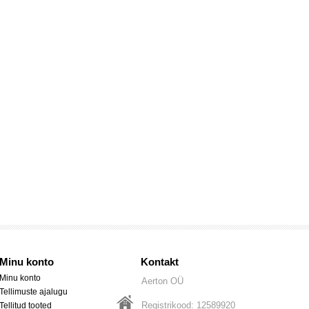
Minu konto
Kontakt
Minu konto
Aerton OÜ
Tellimuste ajalugu
Registrikood: 12589920
Tellitud tooted