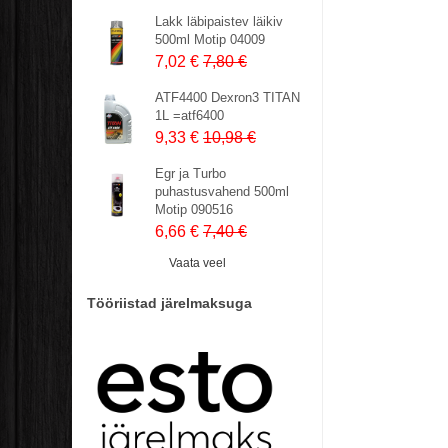
Lakk läbipaistev läikiv
500ml Motip 04009
7,02 €
7,80 €
ATF4400 Dexron3 TITAN
1L =atf6400
9,33 €
10,98 €
Egr ja Turbo
puhastusvahend 500ml
Motip 090516
6,66 €
7,40 €
Vaata veel
Tööriistad järelmaksuga