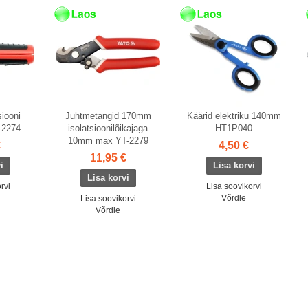
Laos
Laos
siooni
Juhtmetangid 170mm
Käärid elektriku 140mm
-2274
isolatsioonilõikajaga
HT1P040
10mm max YT-2279
€
4,50 €
11,95 €
rvi
Lisa soovikorvi
Võrdle
Lisa soovikorvi
Võrdle