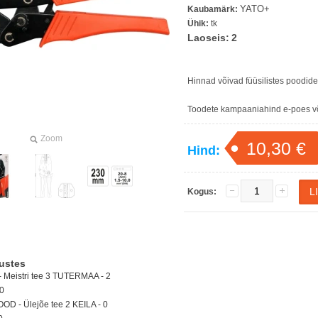
YATO+
Kaubamärk:
Ühik:
tk
Laoseis:
2
Hinnad võivad füüsilistes poodid
Toodete kampaaniahind e-poes või
Zoom
10,30 €
Hind:
Kogus:
ustes
Meistri tee 3 TUTERMAA - 2
0
D - Ülejõe tee 2 KEILA -
0