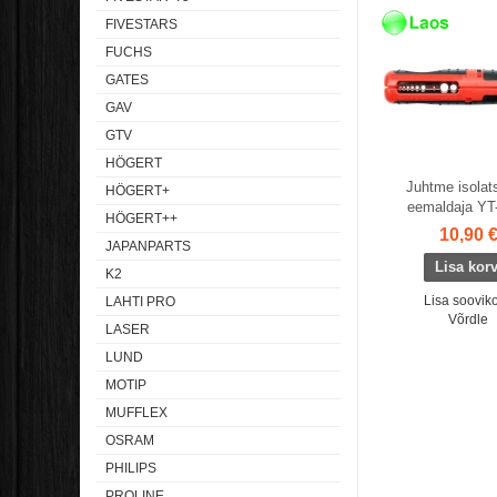
Laos
Laos
FIVESTARS
FUCHS
GATES
GAV
GTV
HÖGERT
Juhtme isolat
HÖGERT+
eemaldaja YT
HÖGERT++
10,90 
JAPANPARTS
K2
Lisa sooviko
LAHTI PRO
Võrdle
LASER
LUND
MOTIP
MUFFLEX
OSRAM
PHILIPS
PROLINE