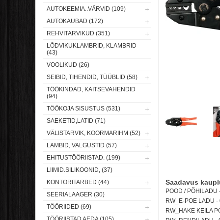
AUTOKEEMIA..VÄRVID (109)
AUTOKAUBAD (172)
REHVITARVIKUD (351)
LÕDVIKUKLAMBRID, KLAMBRID
(43)
VOOLIKUD (26)
SEIBID, TIHENDID, TÜÜBLID (58)
TÖÖKINDAD, KAITSEVAHENDID
(94)
TÖÖKOJA SISUSTUS (531)
SAEKETID,LATID (71)
VÄLISTARVIK, KOORMARIHM (52)
LAMBID, VALGUSTID (57)
EHITUSTÖÖRIISTAD. (199)
LIIMID.SILIKOONID, (37)
Saadavus kaupl
KONTORITARBED (44)
POOD / PÕHILADU - 
SEERIALAAGER (30)
RW_E-POE LADU -
TÖÖRIIDED (69)
RW_HAKE KEILA POO
TÖÖRIISTAD AEDA (105)