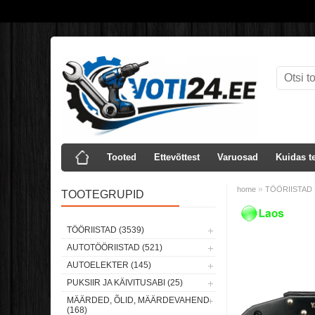
Tooted
Ettevõttest
Varuosad
Kuidas te
»
home
TÖÖRIISTAD
TOOTEGRUPID
Laos
TÖÖRIISTAD (3539)
AUTOTÖÖRIISTAD (521)
AUTOELEKTER (145)
PUKSIIR JA KÄIVITUSABI (25)
MÄÄRDED, ÕLID, MÄÄRDEVAHEND
(168)