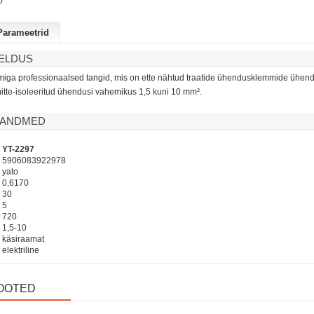
0
Parameetrid
JELDUS
ga professionaalsed tangid, mis on ette nähtud traatide ühendusklemmide ühen
itte-isoleeritud ühendusi vahemikus 1,5 kuni 10 mm².
D ANDMED
YT-2297
5906083922978
yato
0,6170
C
30
5
720
1,5-10
käsiraamat
elektriline
OOTED