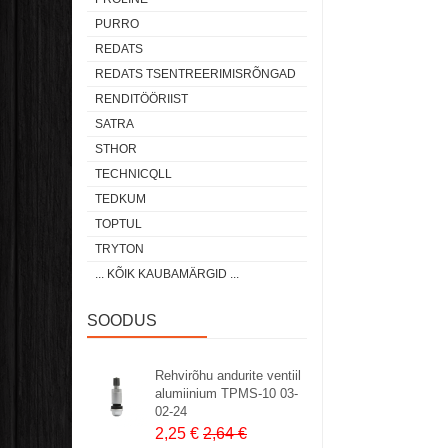
PURRO
REDATS
REDATS TSENTREERIMISRÕNGAD
RENDITÖÖRIIST
SATRA
STHOR
TECHNICQLL
TEDKUM
TOPTUL
TRYTON
... KÕIK KAUBAMÄRGID ...
SOODUS
Rehvirõhu andurite ventiil
alumiinium TPMS-10 03-
02-24
2,25 €
2,64 €