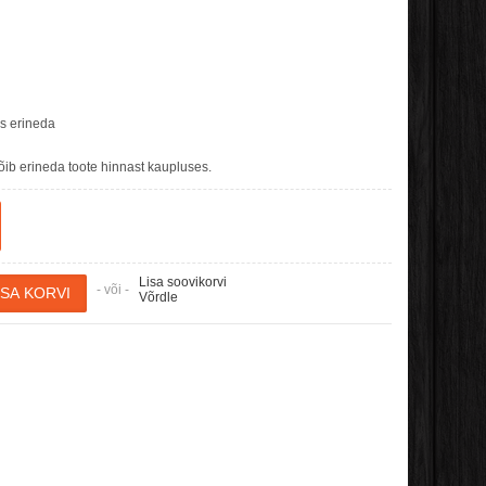
es erineda
b erineda toote hinnast kaupluses.
Lisa soovikorvi
- või -
Võrdle