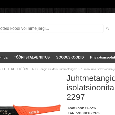
llida
TÖÖRIISTALAENUTUS
SOODUSKOODID
Privaatsuspoliit
»
»
»
ELEKTRIKU TÖÖRIISTAD
Tangid elektri
Juhtmetangid 1,5-10mm2 ilma isolatsioonita
Juhtmetangi
isolatsiooni
2297
Tootekood:
YT-2297
EAN:
5906083922978