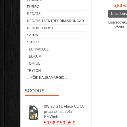
5,80 €
PURRO
REDATS
REDATS TSENTREERIMISRÕNGAD
Lisa sooviko
Võrdle
RENDITÖÖRIIST
SATRA
STHOR
TECHNICQLL
TEDKUM
TOPTUL
TRYTON
... KÕIK KAUBAMÄRGID ...
SOODUS
0W-20 GT1 Flex5 C5/C6
pikaeaõli 5L 2017-
BMWmb...
50,96 €
59,95 €