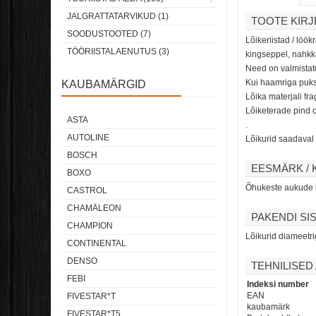
JALGRATTATARVIKUD (1)
TOOTE KIR
SOODUSTOOTED (7)
Lõikeriistad / löö
TÖÖRIISTALAENUTUS (3)
kingseppel, nahkk
Need on valmistatu
Kui haamriga pukse
KAUBAMÄRGID
Lõika materjali fr
Lõiketerade pind o
ASTA
.
AUTOLINE
Lõikurid saadaval
BOSCH
EESMÄRK / 
BOXO
Õhukeste aukude k
CASTROL
CHAMÄLEON
PAKENDI SI
CHAMPION
Lõikurid diameetri
CONTINENTAL
DENSO
TEHNILISE
FEBI
Indeksi number
EAN
FIVESTAR*T
kaubamärk
FIVESTAR*T5