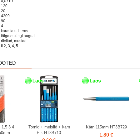
0,0710
C
120
20
4200
90
4
karastatud teras
lõigates ringi augud
riivitud, mustad
fi 2, 3, 4, 5.
OOTED
Laos
 1,5 3 4
Tornid + meislid + kärn
Kärn 115mm HT3B729
150mm
6tk HT3B710
1,80 €