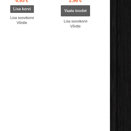
6,95 €
2,96 €
Vaata toodet
Lisa soovikorvi
Lisa soovikorvi
Võrdle
Võrdle