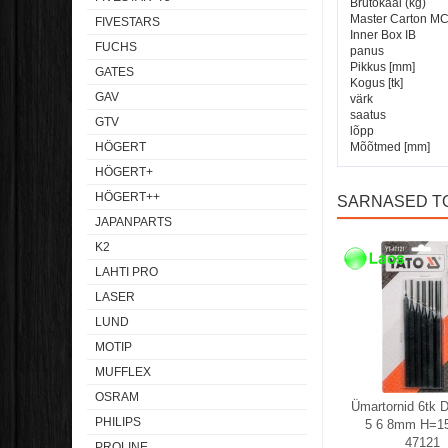
Brutokaal (kg)
Master Carton M
FIVESTARS
Inner Box IB
FUCHS
panus
Pikkus [mm]
GATES
Kogus [tk]
GAV
värk
saatus
GTV
lõpp
HÖGERT
Mõõtmed [mm]
HÖGERT+
HÖGERT++
SARNASED T
JAPANPARTS
K2
Laos
Laos
LAHTI PRO
LASER
LUND
MOTIP
MUFFLEX
OSRAM
Ümartornid 6tk D
PHILIPS
5 6 8mm H=
47121
PROLINE