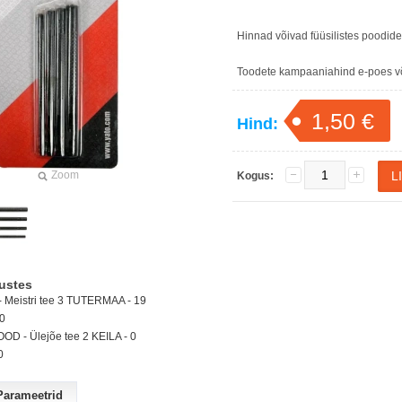
Hinnad võivad füüsilistes poodid
Toodete kampaaniahind e-poes või
1,50 €
Hind:
Zoom
Kogus:
ustes
Meistri tee 3 TUTERMAA - 19
0
D - Ülejõe tee 2 KEILA -
0
0
Parameetrid