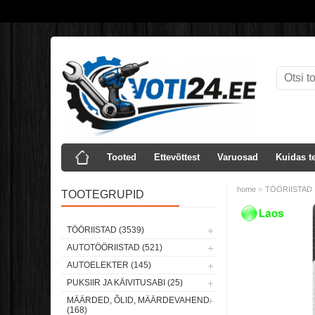
Tooted
Ettevõttest
Varuosad
Kuidas te
»
home
TÖÖRIISTAD
TOOTEGRUPID
Laos
TÖÖRIISTAD (3539)
AUTOTÖÖRIISTAD (521)
AUTOELEKTER (145)
PUKSIIR JA KÄIVITUSABI (25)
MÄÄRDED, ÕLID, MÄÄRDEVAHEND
(168)