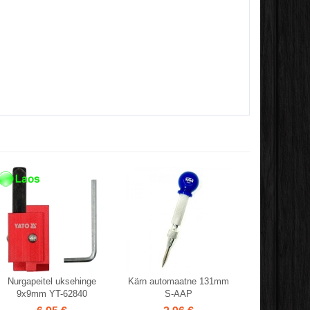
Nurgapeitel uksehinge
Kärn automaatne 131mm
9x9mm YT-62840
S-AAP