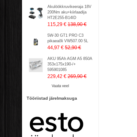
Akulöökkruvikeeraja 18V
200Nm aku+kiirlaadija
HT2E255-B14ID
115,29 €
138,90 €
5W-30 GT1 PRO C3
pikaeaõli VW507.00 5L
44,97 €
52,90 €
AKU 95Ah AGM A5 850A
353x175x190-/+
595901085
229,42 €
269,90 €
Vaata veel
Tööriistad järelmaksuga