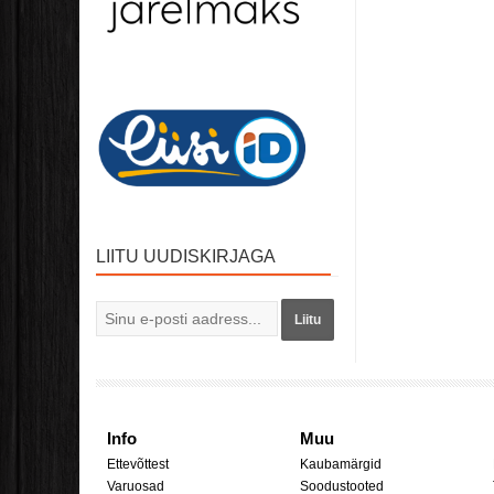
LIITU UUDISKIRJAGA
Liitu
Info
Muu
Ettevõttest
Kaubamärgid
Varuosad
Soodustooted