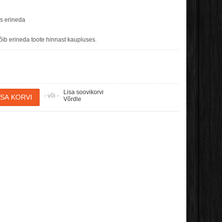
es erineda
b erineda toote hinnast kaupluses.
Lisa soovikorvi
- või -
Võrdle