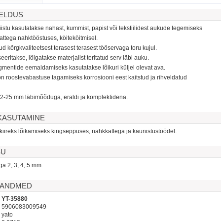
JELDUS
kriistu kasutatakse nahast, kummist, papist või tekstiilidest aukude tegemiseks
attega nahktööstuses, köiteköitmisel.
d kõrgkvaliteetsest terasest terasest tööservaga toru kujul.
eritakse, lõigatakse materjalist teritatud serv läbi auku.
agmentide eemaldamiseks kasutatakse lõikuri küljel olevat ava.
n roostevabastuse tagamiseks korrosiooni eest kaitstud ja rihveldatud
 2-25 mm läbimõõduga, eraldi ja komplektidena.
KASUTAMINE
iireks lõikamiseks kingseppuses, nahkkattega ja kaunistustöödel.
SU
ga 2, 3, 4, 5 mm.
D ANDMED
YT-35880
5906083009549
yato