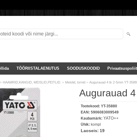
llida
TÖÖRIISTALAENUTUS
SOODUSKOODID
Privaatsuspoliit
»
»
»
HAAMRID,KANGID, MEISLID,PEITLID.
Meislid, tornid
Augurauad 4 tk 2-5mm YT-3588
Augurauad 4
Tootekood:
YT-35880
EAN:
5906083009549
YATO++
Kaubamärk:
Ühik:
kompl
Laoseis:
19