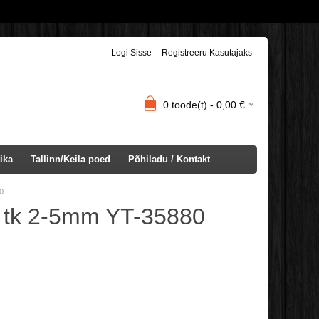
Logi Sisse
Registreeru Kasutajaks
0
toode(t) -
0,00
€
ika
Tallinn/Keila poed
Põhiladu / Kontakt
0
 tk 2-5mm YT-35880