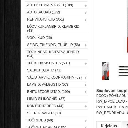
AUTOKEEMIA..VÄRVID (109)
AUTOKAUBAD (172)
REHVITARVIKUD (351)
LÕDVIKUKLAMBRID, KLAMBRID
(43)
VOOLIKUD (26)
SEIBID, TIHENDID, TÜÜBLID (58)
TÖÖKINDAD, KAITSEVAHENDID
(94)
TÖÖKOJA SISUSTUS (531)
SAEKETID,LATID (71)
VÄLISTARVIK, KOORMARIHM (52)
LAMBID, VALGUSTID (57)
Saadavus kaupl
EHITUSTÖÖRIISTAD. (199)
POOD / PÕHILADU - 
LIIMID.SILIKOONID, (37)
RW_E-POE LADU -
KONTORITARBED (44)
RW_HAKE KEILA POO
RW_RENDILADU -
SEERIALAAGER (30)
TÖÖRIIDED (69)
Kirjeldus
TÖÖRIISTAD AEDA (105)