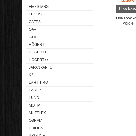
8,80 €
FIVESTARS
FUCHS
Lisa sooviko
GATES
Võrdle
GAV
GTV
HÖGERT
HÖGERT+
HÖGERT++
JAPANPARTS
K2
LAHTI PRO
LASER
LUND
MOTIP
MUFFLEX
OSRAM
PHILIPS
PROLINE