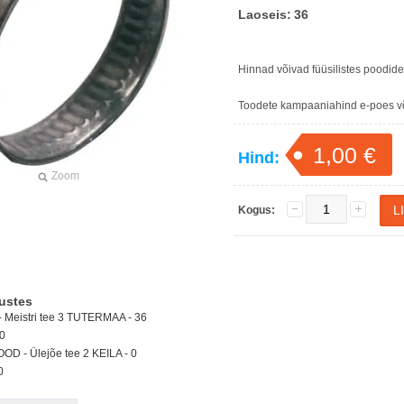
Laoseis:
36
Hinnad võivad füüsilistes poodid
Toodete kampaaniahind e-poes või
1,00 €
Hind:
Zoom
Kogus:
ustes
Meistri tee 3 TUTERMAA - 36
0
D - Ülejõe tee 2 KEILA -
0
0