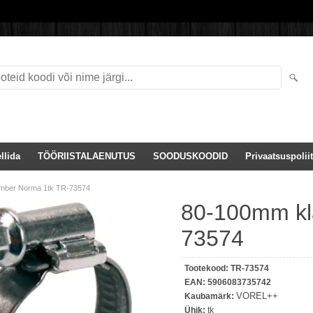
llida
TÖÖRIISTALAENUTUS
SOODUSKOODID
Privaatsuspoliit
mber Norma 1tk TR-73574
80-100mm kl
73574
Tootekood:
TR-73574
EAN:
5906083735742
VOREL++
Kaubamärk:
Ühik:
tk