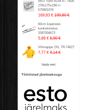
AKU 70Ah AGM A7 760A
278x175x190-/+
570901076
169,83 €
199,80 €
60cm kojamees
konkskinnitus
3397004673
5,86 €
6,90 €
Vihmajope 2XL TR-74627
7,77 €
9,14 €
Vaata veel
Tööriistad järelmaksuga