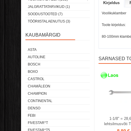
Kirjeldus
JALGRATTATARVIKUD (1)
Voolikuklamber
SOODUSTOOTED (7)
TÖÖRIISTALAENUTUS (3)
Toote kirjeldus:
KAUBAMÄRGID
80-100mm klambe
ASTA
AUTOLINE
SARNASED T
BOSCH
BOXO
Laos
Laos
CASTROL
CHAMÄLEON
CHAMPION
CONTINENTAL
DENSO
FEBI
1-1/8" = 28
FIVESTAR*T
lehtsilmusvõti 
FIVESTAR*T5