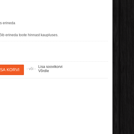
es erineda
b erineda toote hinnast kaupluses.
Lisa soovikorvi
- või -
Võrdle