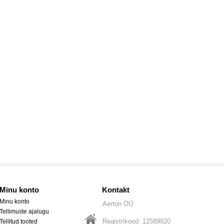
Minu konto
Kontakt
Minu konto
Aerton OÜ
Tellimuste ajalugu
Registrikood: 12589920
Tellitud tooted