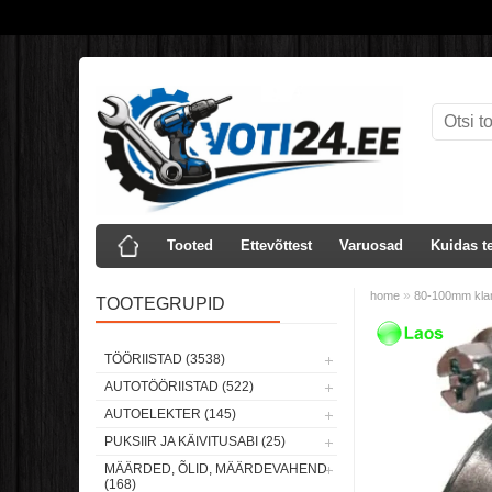
Tooted
Ettevõttest
Varuosad
Kuidas te
»
home
80-100mm kla
TOOTEGRUPID
Laos
TÖÖRIISTAD (3538)
AUTOTÖÖRIISTAD (522)
AUTOELEKTER (145)
PUKSIIR JA KÄIVITUSABI (25)
MÄÄRDED, ÕLID, MÄÄRDEVAHEND
(168)