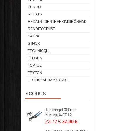
PURRO
REDATS
REDATS TSENTREERIMISRÕNGAD
RENDITÖÖRIIST
SATRA
STHOR
TECHNICQLL
TEDKUM
TOPTUL
TRYTON
... KÕIK KAUBAMÄRGID ...
SOODUS
Torutangid 300mm
nupuga A-CP12
23,72 €
27,90 €