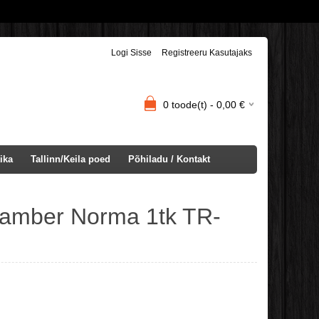
Logi Sisse
Registreeru Kasutajaks
0
toode(t) -
0,00
€
ika
Tallinn/Keila poed
Põhiladu / Kontakt
amber Norma 1tk TR-