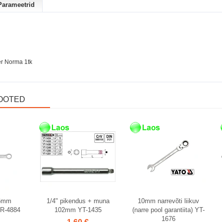
Parameetrid
r Norma 1tk
OOTED
Laos
Laos
,6mm
1/4" pikendus + muna
10mm narrevõti liikuv
TR-4884
102mm YT-1435
(narre pool garantiita) YT-
1676