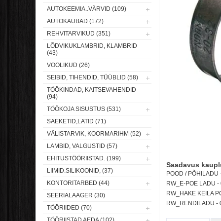
AUTOKEEMIA..VÄRVID (109)
AUTOKAUBAD (172)
REHVITARVIKUD (351)
LÕDVIKUKLAMBRID, KLAMBRID
(43)
VOOLIKUD (26)
SEIBID, TIHENDID, TÜÜBLID (58)
TÖÖKINDAD, KAITSEVAHENDID
(94)
TÖÖKOJA SISUSTUS (531)
SAEKETID,LATID (71)
VÄLISTARVIK, KOORMARIHM (52)
LAMBID, VALGUSTID (57)
EHITUSTÖÖRIISTAD. (199)
Saadavus kaupl
LIIMID.SILIKOONID, (37)
POOD / PÕHILADU - 
KONTORITARBED (44)
RW_E-POE LADU -
RW_HAKE KEILA POO
SEERIALAAGER (30)
RW_RENDILADU -
TÖÖRIIDED (70)
TÖÖRIISTAD AEDA (102)