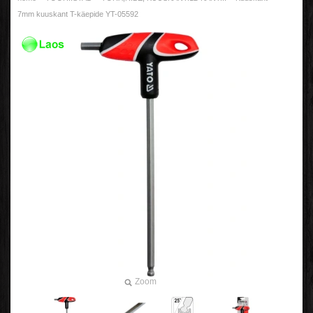
7mm kuuskant T-käepide YT-05592
Zoom