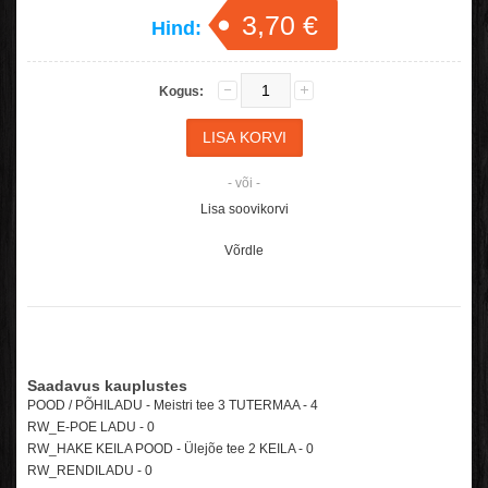
3,70 €
Hind:
Kogus:
- või -
Lisa soovikorvi
Võrdle
Saadavus kauplustes
POOD / PÕHILADU - Meistri tee 3 TUTERMAA - 4
RW_E-POE LADU -
0
RW_HAKE KEILA POOD - Ülejõe tee 2 KEILA -
0
RW_RENDILADU -
0