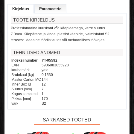
Kirjeldus
Parameetrid
TOOTE KIRJELDUS
Professionaalne kuuskant võti käepidemega, varre suurus
7.0mm.
Käepärane ja kindel plastist käepide, valmistatud S2
terasest.
Ideaalne tööriist autos või mehaanilises töökojas.
TEHNILISED ANDMED
Indeksi number
YT-05592
EAN
5906083055928
kaubamärk
yato
Brutokaal (kg)
0,1530
Master Carton MC
144
Inner Box IB
12
Suurus [mm]
7
Kogus komplekti
1
Pikkus [mm]
170
värk
S2
SARNASED TOOTED