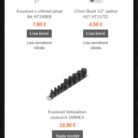
Kuuskant L-võtmed pikad
17mm 6kant 1/2" padrun
9tk HT1W808
H17 HT1S732
7,80 €
4,50 €
Lisa soovikorvi
Lisa soovikorvi
Võrdle
Võrdle
Kuuskant löökpadrun-
otsikud A-1M9HEX
16,90 €
Vaata toodet