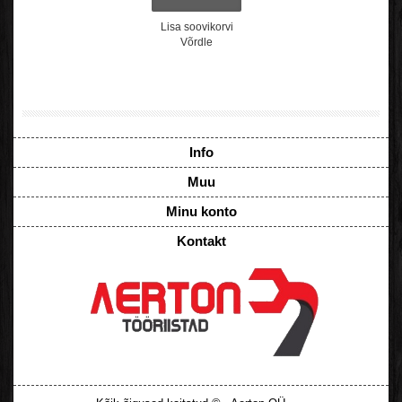
Lisa soovikorvi
Võrdle
Info
Muu
Minu konto
Kontakt