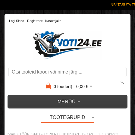
NB! TASUTA T
Logi Sisse
Registreeru Kasutajaks
0
toode(t) -
0,00
€
MENÜÜ
TOOTEGRUPID
»
»
»
»
home
TÖÖRIISTAD
TORX,RIBE, KUUSKANT.12-KANT...
Kuuskant