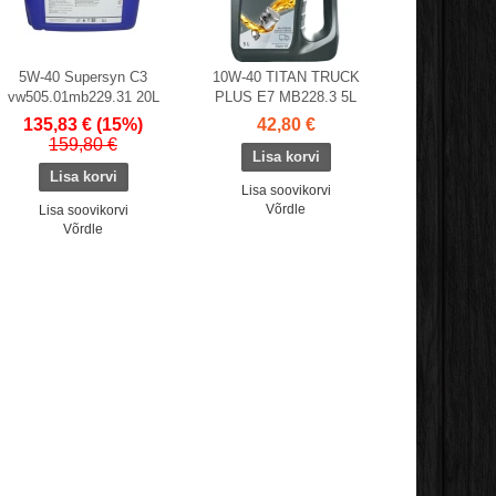
5W-40 Supersyn C3
10W-40 TITAN TRUCK
vw505.01mb229.31 20L
PLUS E7 MB228.3 5L
135,83 €
(15%)
42,80 €
159,80 €
Lisa soovikorvi
Võrdle
Lisa soovikorvi
Võrdle