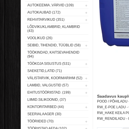
AUTOKEEMIA..VÄRVID (109)
AUTOKAUBAD (172)
REHVITARVIKUD (351)
LÕDVIKUKLAMBRID, KLAMBRID
(43)
VOOLIKUD (26)
SEIBID, TIHENDID, TÜÜBLID (58)
TÖÖKINDAD, KAITSEVAHENDID
(94)
TÖÖKOJA SISUSTUS (531)
SAEKETID,LATID (71)
VÄLISTARVIK, KOORMARIHM (52)
LAMBID, VALGUSTID (57)
EHITUSTÖÖRIISTAD. (199)
Saadavus kaupl
LIIMID.SILIKOONID, (37)
POOD / PÕHILADU - 
KONTORITARBED (44)
RW_E-POE LADU -
RW_HAKE KEILA POO
SEERIALAAGER (30)
RW_RENDILADU -
TÖÖRIIDED (70)
TÖÖRIISTAD AEDA (102)