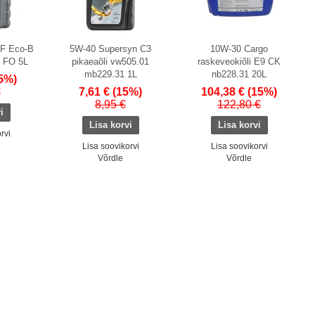
 F Eco-B
5W-40 Supersyn C3
10W-30 Cargo
i FO 5L
pikaeaõli vw505.01
raskeveokiõli E9 CK
mb229.31 1L
nb228.31 20L
5%)
€
7,61 €
(15%)
104,38 €
(15%)
8,95 €
122,80 €
rvi
Lisa soovikorvi
Lisa soovikorvi
Võrdle
Võrdle