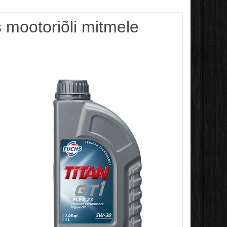
mootoriõli mitmele
a