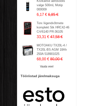
Kivikaitse aerosoolis
valge 500mL Motip
000009
6,17 €
6,85 €
Torx liigendvõtmete
komplekt 5tk HRC42-46
CrV6140 PR-36105
33,31 €
47,58 €
MOTOAKU TX20L-4 /
TX20L-BS AGM 18Ah
250A 518901025
68,00 €
80,00 €
Vaata veel
Tööriistad järelmaksuga