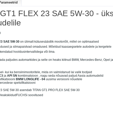
Parameetrid
GT1 FLEX 23 SAE 5W-30 - üks 
delile
0
23 SAE 5W-30
on ülimalt kütusesäästlik mootoriõli, millel on optimaalsed
adused ja silmapaistvad omadused.
Mõeldud kaasaegsetele autodele ja kergetele
kendatud hooldusintervallidega või ilma.
ada paljudes automarkides ja selle on heaks kiitnud BMW, Mercedes-Benz, Opel j
sel- kui ka bensiinimootoritele, mida on valmistanud lai valik tootjaid
C3
ja
API SN
kombinatsioon
, nagu seda nõuavad paljud Aasia automudelid
ifikatsiooni
BMW LONGLIFE - 04
uusima versiooni nõuetele
ercedese spetsifikatsiooni
23 SAE 5W-30 asendab TITAN GT1 PRO FLEX SAE 5W-30
Heakskiidud
FUCHSi soovitused