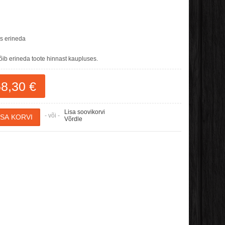
es erineda
b erineda toote hinnast kaupluses.
8,30 €
Lisa soovikorvi
- või -
Võrdle