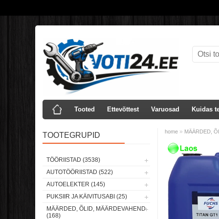
Tooted
Ettevõttest
Varuosad
Kuidas te
»
home
MÄÄRDED, ÕL
TOOTEGRUPID
Laos
TÖÖRIISTAD (3538)
AUTOTÖÖRIISTAD (522)
AUTOELEKTER (145)
PUKSIIR JA KÄIVITUSABI (25)
MÄÄRDED, ÕLID, MÄÄRDEVAHEND
(168)