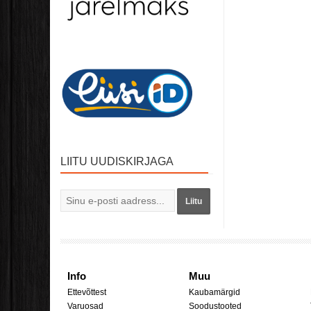
LIITU UUDISKIRJAGA
Liitu
Info
Muu
Ettevõttest
Kaubamärgid
Varuosad
Soodustooted