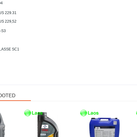
04
US 229.31
US 229,52
1
 -S3
CLASSE SC1
OOTED
Laos
Laos