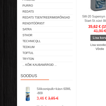
PURRO
REDATS
5W-20 Supersyn
REDATS TSENTREERIMISRÕNGAD
Start-St.süst õl
RENDITÖÖRIIST
35,62 €
(1
SATRA
41,90 
STHOR
TECHNICQLL
Lisa sooviko
TEDKUM
Võrdle
TOPTUL
TRYTON
... KÕIK KAUBAMÄRGID ...
SOODUS
Silikoonipulk+käsn 60ML
-809
3,46 €
3,85 €