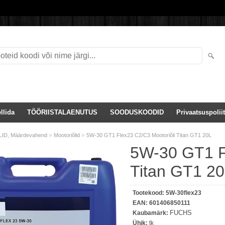
llida
TÖÖRIISTALAENUTUS
SOODUSKOODID
Privaatsuspoliit
»
»
ID, Määrdevahend
Mootoriõlid
5W-30 GT1 Flex23 C2/C3 Mootoriõli Titan GT1 20L
5W-30 GT1 F
Titan GT1 2
Tootekood:
5W-30flex23
EAN:
601406850111
FUCHS
Kaubamärk:
Ühik:
tk