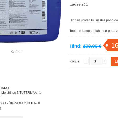
Laoseis:
1
Hinnad võivad füüsilistes poodid
Toodete kampaaniahind e-poes või
16
Hind:
198,00 €
Zoom
Kogus:
ustes
Meistri tee 3 TUTERMAA - 1
0
D - Ülejõe tee 2 KEILA -
0
0