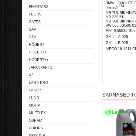
BMW LONGLIFE-
TM
FIVESTARS
dexos2
MB TÜÜBIKINNIT
FUCHS
MB 229.51
MB TÜÜBIKINNIT
GATES
VW 505 00/505 0
GAV
FIAT 9.55535-S1 /
GM-LL-A-025
GTV
GM-LL-B-025
HÖGERT
IVECO 18-1811 
HÖGERT+
HÖGERT++
JAPANPARTS
K2
LAHTI PRO
LASER
SARNASED T
LUND
MOTIP
Laos
Laos
MUFFLEX
OSRAM
PHILIPS
PROLINE