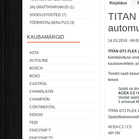
Kirjeldus
JALGRATTATARVIKUD (1)
TITAN 
SOODUSTOOTED (7)
TÖÖRIISTALAENUTUS (3)
automu
KAUBAMÄRGID
14.03.2019 - 04:0
TITAN GT1 FLEX 
ASTA
külmkäivituse om
AUTOLINE
kaubaveokitele, pi
BOSCH
Toodet saab kasut
BOXO
teised.
CASTROL
Sobib nii dii
CHAMÄLEON
ACEA C2 / 
Vastab spets
CHAMPION
3 erinevat M
CONTINENTAL
TITAN GT1 FLEX 
DENSO
Spetsifikatsioonid
FEBI
ACEA C2 / C3
FIVESTAR*T
API SN
FIVESTAR*T5