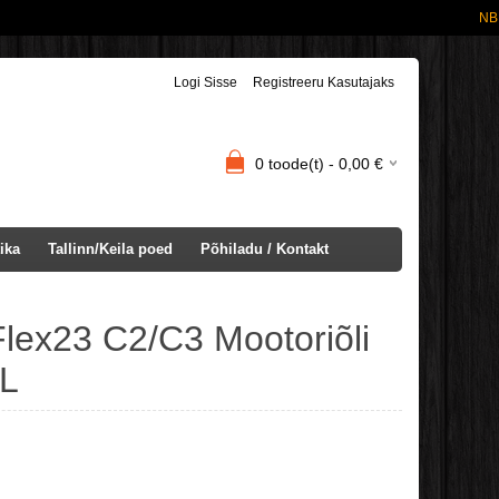
NB! TASUTA
Logi Sisse
Registreeru Kasutajaks
0
toode(t) -
0,00
€
ika
Tallinn/Keila poed
Põhiladu / Kontakt
lex23 C2/C3 Mootoriõli
0L