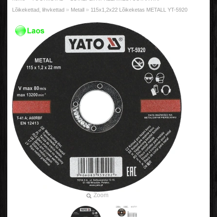
»
»
Lõikekettad, lihvkettad
Metall
115x1,2x22 Lõikeketas METALL YT-5920
Zoom