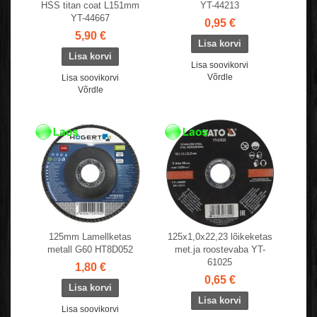
HSS titan coat L151mm
YT-44213
YT-44667
0,95 €
5,90 €
Lisa soovikorvi
Võrdle
Lisa soovikorvi
Võrdle
125mm Lamellketas
125x1,0x22,23 lõikeketas
metall G60 HT8D052
met.ja roostevaba YT-
61025
1,80 €
0,65 €
Lisa soovikorvi