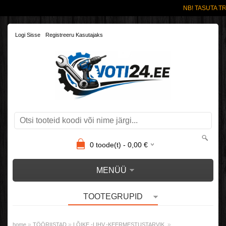
NB! TASUTA TR
Logi Sisse
Registreeru Kasutajaks
0
toode(t) -
0,00
€
MENÜÜ
TOOTEGRUPID
»
»
»
home
TÖÖRIISTAD
LÕIKE.-LIHV.-KEERMESTUSTARVIK.