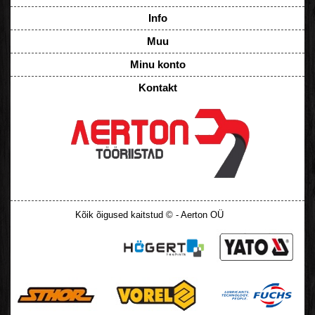
Info
Muu
Minu konto
Kontakt
Kõik õigused kaitstud © - Aerton OÜ