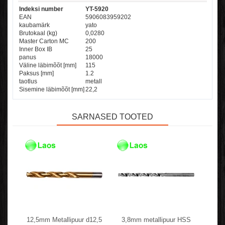
Indeksi number
YT-5920
EAN
5906083959202
kaubamärk
yato
Brutokaal (kg)
0,0280
Master Carton MC
200
Inner Box IB
25
panus
18000
Väline läbimõõt [mm]
115
Paksus [mm]
1.2
taotlus
metall
Sisemine läbimõõt [mm]
22,2
SARNASED TOOTED
12,5mm Metallipuur d12,5
3,8mm metallipuur HSS