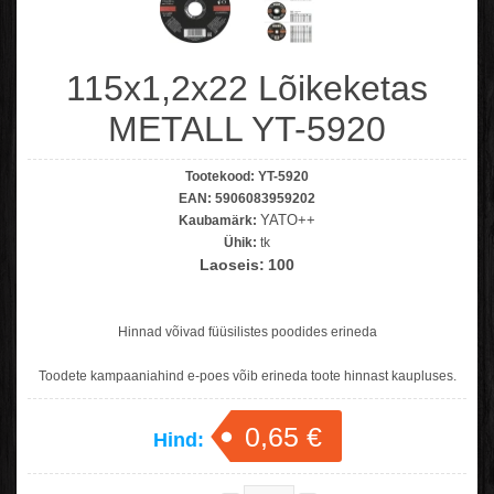
115x1,2x22 Lõikeketas
METALL YT-5920
Tootekood:
YT-5920
EAN:
5906083959202
YATO++
Kaubamärk:
Ühik:
tk
Laoseis:
100
Hinnad võivad füüsilistes poodides erineda
Toodete kampaaniahind e-poes võib erineda toote hinnast kaupluses.
0,65 €
Hind: