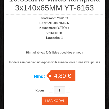
3x140x65MM YT-6163
Tootekood:
YT-6163
EAN:
5906083961632
YATO++
Kaubamärk:
Ühik:
kompl
Laoseis:
1
Hinnad võivad füüsilistes poodides erineda
Toodete kampaaniahind e-poes võib erineda toote hinnast kaupluses.
4,80 €
Hind:
Kogus: