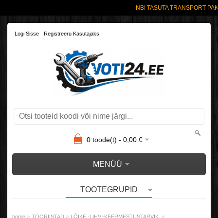
NB! TASUTA TRANSPORT PAKI
Logi Sisse
Registreeru Kasutajaks
0
toode(t) -
0,00
€
MENÜÜ
TOOTEGRUPID
»
»
»
home
TÖÖRIISTAD
LÕIKE.-LIHV.-KEERMESTUSTARVIK.