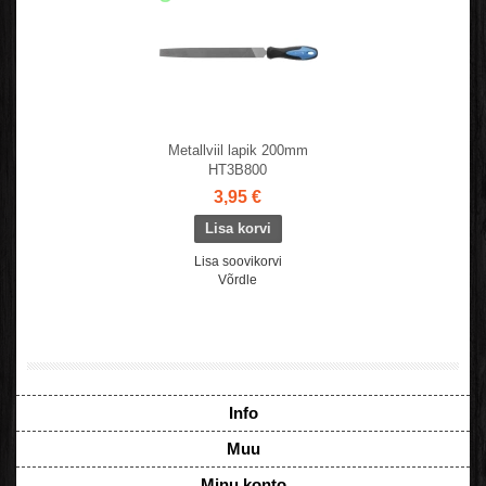
Metallviil lapik 200mm
HT3B800
3,95 €
Lisa soovikorvi
Võrdle
Info
Muu
Minu konto