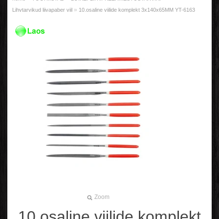
»
Lihvtarvikud liivapaber viil
10.osaline viilide komplekt 3x140x65MM YT-6163
Zoom
10.osaline viilide komplekt