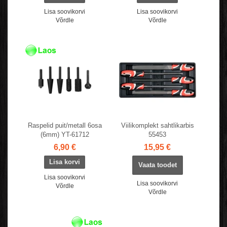
Lisa soovikorvi
Lisa soovikorvi
Võrdle
Võrdle
Raspelid puit/metall 6osa
Viilikomplekt sahtlikarbis
(6mm) YT-61712
55453
6,90 €
15,95 €
Vaata toodet
Lisa soovikorvi
Lisa soovikorvi
Võrdle
Võrdle