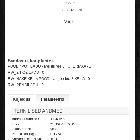
- või -
Lisa soovikorvi
Võrdle
Saadavus kauplustes
POOD / PÕHILADU - Meistri tee 3 TUTERMAA - 1
RW_E-POE LADU -
0
RW_HAKE KEILA POOD - Ülejõe tee 2 KEILA -
0
RW_RENDILADU -
0
Kirjeldus
Parameetrid
TEHNILISED ANDMED
Indeksi number
YT-6163
EAN
5906083961632
kaubamärk
yato
Brutokaal (kg)
0,1250
Master Carton MC
100