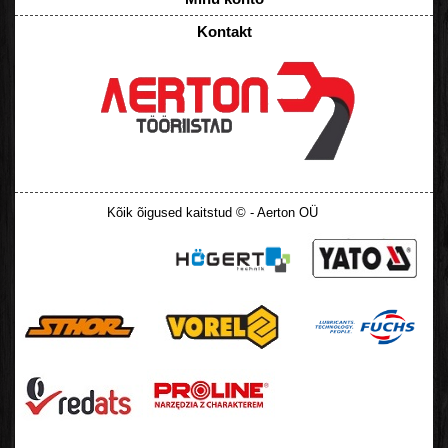
Kontakt
Kõik õigused kaitstud © - Aerton OÜ