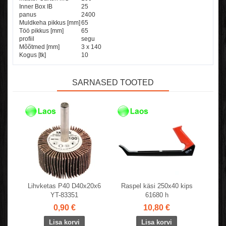
Inner Box IB
25
panus
2400
Muldkeha pikkus [mm]
65
Töö pikkus [mm]
65
profiil
segu
Mõõtmed [mm]
3 x 140
Kogus [tk]
10
SARNASED TOOTED
Lihvketas P40 D40x20x6
Raspel käsi 250x40 kips
YT-83351
61680 h
0,90 €
10,80 €